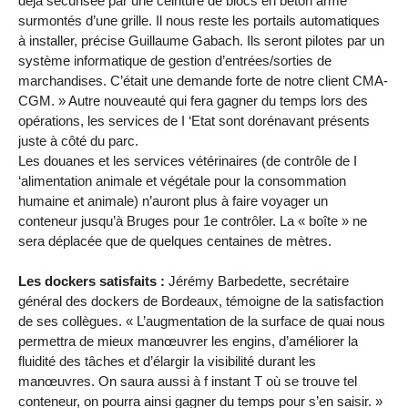
déjà sécurisée par une ceinture de blocs en béton armé
surmontés d’une grille. Il nous reste les portails automatiques
à installer, précise Guillaume Gabach. Ils seront pilotes par un
système informatique de gestion d’entrées/sorties de
marchandises. C’était une demande forte de notre client CMA-
CGM. » Autre nouveauté qui fera gagner du temps lors des
opérations, les services de I ‘Etat sont dorénavant présents
juste à côté du parc.
Les douanes et les services vétérinaires (de contrôle de I
‘alimentation animale et végétale pour la consommation
humaine et animale) n’auront plus à faire voyager un
conteneur jusqu’à Bruges pour 1e contrôler. La « boîte » ne
sera déplacée que de quelques centaines de mètres.
Les dockers satisfaits :
Jérémy Barbedette, secrétaire
général des dockers de Bordeaux, témoigne de la satisfaction
de ses collègues. « L’augmentation de la surface de quai nous
permettra de mieux manœuvrer les engins, d’améliorer la
fluidité des tâches et d’élargir Ia visibilité durant les
manœuvres. On saura aussi à f instant T où se trouve tel
conteneur, on pourra ainsi gagner du temps pour s’en saisir. »